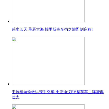
碧水蓝天 星辰大海 帕里斯帝车宿之旅即刻启程!
王传福向俞敏洪亲手交车 比亚迪汉EV精英车主阵营再
壮大