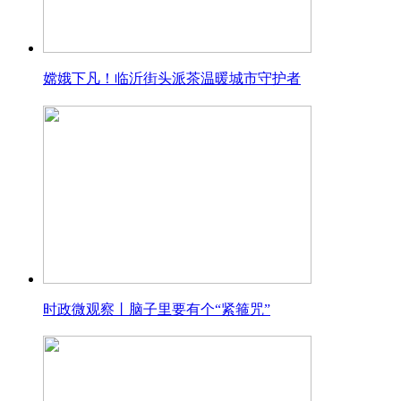
嫦娥下凡！临沂街头派茶温暖城市守护者
时政微观察丨脑子里要有个“紧箍咒”