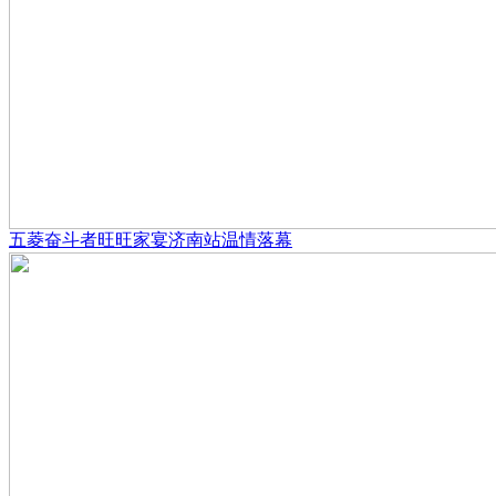
五菱奋斗者旺旺家宴济南站温情落幕