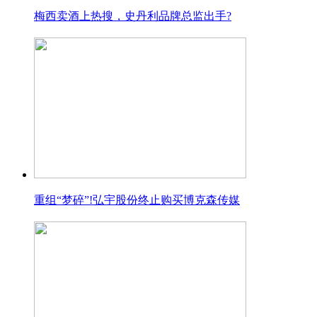
梅西卖酒上热搜，史丹利品牌总监出手?
重组“梦碎”!弘宇股份终止购买博克森传媒