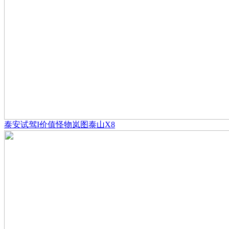
泰安试驾I价值怪物岚图泰山X8